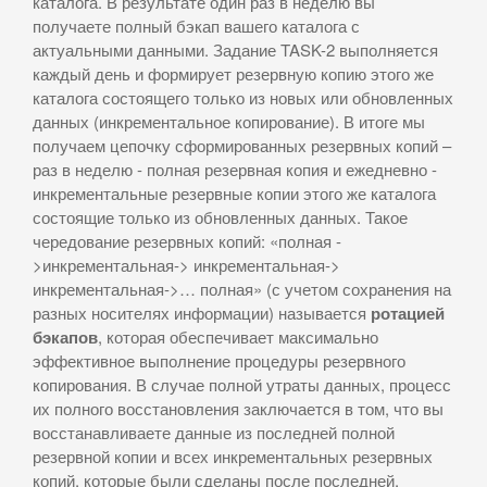
каталога. В результате один раз в неделю вы
получаете полный бэкап вашего каталога с
актуальными данными. Задание TASK-2 выполняется
каждый день и формирует резервную копию этого же
каталога состоящего только из новых или обновленных
данных (инкрементальное копирование). В итоге мы
получаем цепочку сформированных резервных копий –
раз в неделю - полная резервная копия и ежедневно -
инкрементальные резервные копии этого же каталога
состоящие только из обновленных данных. Такое
чередование резервных копий: «полная -
>инкрементальная-> инкрементальная->
инкрементальная->… полная» (с учетом сохранения на
разных носителях информации) называется
ротацией
бэкапов
, которая обеспечивает максимально
эффективное выполнение процедуры резервного
копирования. В случае полной утраты данных, процесс
их полного восстановления заключается в том, что вы
восстанавливаете данные из последней полной
резервной копии и всех инкрементальных резервных
копий, которые были сделаны после последней,