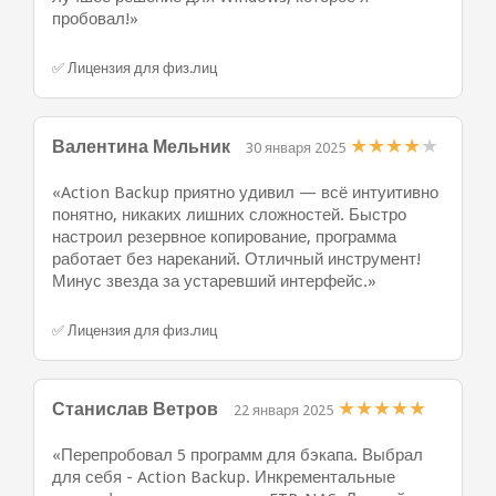
пробовал!»
✅ Лицензия для физ.лиц
★
★
★
★
★
Валентина Мельник
30 января 2025
«Action Backup приятно удивил — всё интуитивно
понятно, никаких лишних сложностей. Быстро
настроил резервное копирование, программа
работает без нареканий. Отличный инструмент!
Минус звезда за устаревший интерфейс.»
✅ Лицензия для физ.лиц
★
★
★
★
★
Станислав Ветров
22 января 2025
«Перепробовал 5 программ для бэкапа. Выбрал
для себя - Action Backup. Инкрементальные