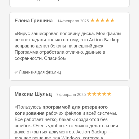
★
★
★
★
★
Елена Гришина
14 февраля 2025
«Вирус зашифровал половину диска. Мои файлы
не пострадали только потому, что Action Backup
исправно делал бэкапы на внешний диск.
Программа отработала отлично, данные в
сохранности. Спасибо!»
✅ Лицензия для физ.лиц
★
★
★
★
★
Максим Шульц
7 февраля 2025
«Пользуюсь
программой для резервного
копирования
рабочих файлов и всей системы.
Всё работает чётко, бэкапы создаются без
ошибок. Очень удобно, что можно делать копии
даже открытых документов. Action Backup —
лучшее решение для Windows, которое я