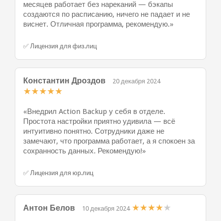
месяцев работает без нареканий — бэкапы
создаются по расписанию, ничего не падает и не
виснет. Отличная программа, рекомендую.»
✅ Лицензия для физ.лиц
Константин Дроздов
20 декабря 2024
★
★
★
★
★
«Внедрил Action Backup у себя в отделе.
Простота настройки приятно удивила — всё
интуитивно понятно. Сотрудники даже не
замечают, что программа работает, а я спокоен за
сохранность данных. Рекомендую!»
✅ Лицензия для юр.лиц
★
★
★
★
★
Антон Белов
10 декабря 2024