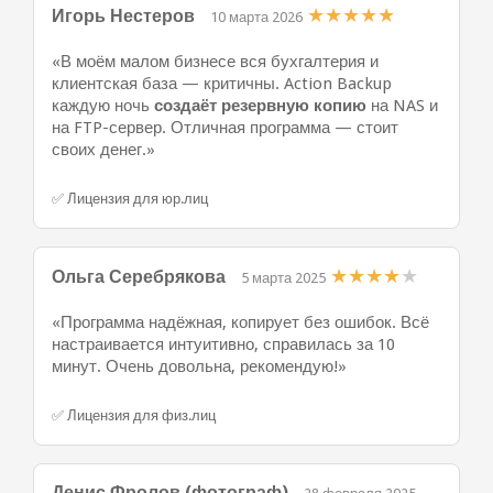
★
★
★
★
★
Игорь Нестеров
10 марта 2026
«В моём малом бизнесе вся бухгалтерия и
клиентская база — критичны. Action Backup
каждую ночь
создаёт резервную копию
на NAS и
на FTP-сервер. Отличная программа — стоит
своих денег.»
✅ Лицензия для юр.лиц
★
★
★
★
★
Ольга Серебрякова
5 марта 2025
«Программа надёжная, копирует без ошибок. Всё
настраивается интуитивно, справилась за 10
минут. Очень довольна, рекомендую!»
✅ Лицензия для физ.лиц
Денис Фролов (фотограф)