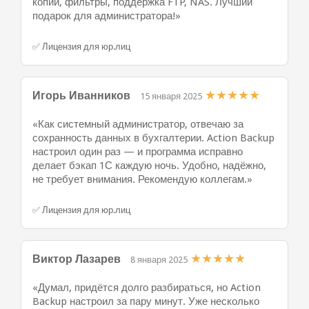
копии, фильтры, поддержка FTP, NAS. Лучший
подарок для администратора!»
✅ Лицензия для юр.лиц
★
★
★
★
★
Игорь Иванников
15 января 2025
«Как системный администратор, отвечаю за
сохранность данных в бухгалтерии. Action Backup
настроил один раз — и программа исправно
делает бэкап 1С каждую ночь. Удобно, надёжно,
не требует внимания. Рекомендую коллегам.»
✅ Лицензия для юр.лиц
★
★
★
★
★
Виктор Лазарев
8 января 2025
«Думал, придётся долго разбираться, но Action
Backup настроил за пару минут. Уже несколько